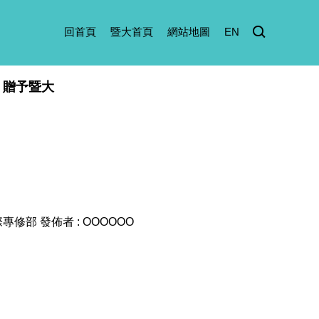
回首頁
暨大首頁
網站地圖
EN
贈予暨大
際專修部
發佈者 :
OOOOOO