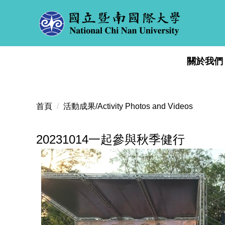
跳
到
主
要
內
關於我們
容
區
首頁
活動成果/Activity Photos and Videos
20231014一起參與秋季健行