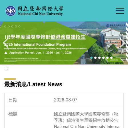
跳
到
主
要
內
容
區
:::
最新消息/Latest News
2026-08-07
國立暨南國際大學國際專修部（秋
季班）僑港澳生單獨招生放榜公告
National Chi Nan University Interna