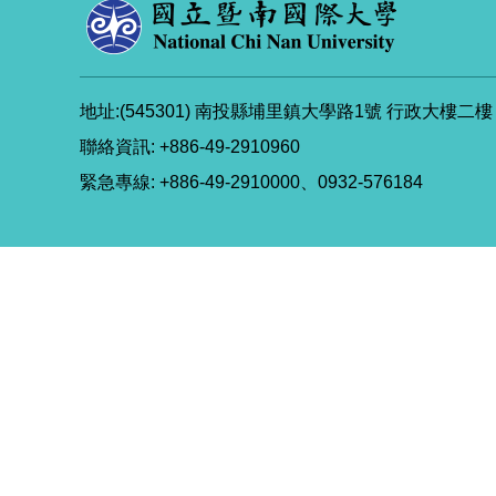
地址:(545301) 南投縣埔里鎮大學路1號 行政大樓二樓
聯絡資訊: +886-49-2910960
緊急專線: +886-49-2910000、0932-576184