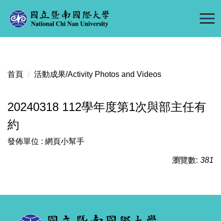
跳
到
主
要
內
容
首頁
活動成果/Activity Photos and Videos
區
20240318 112學年度第1次與部主任有
約
發佈單位 :
網頁小幫手
瀏覽數:
381