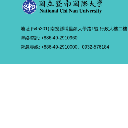
地址:(545301) 南投縣埔里鎮大學路1號 行政大樓二樓
聯絡資訊: +886-49-2910960
緊急專線: +886-49-2910000、0932-576184