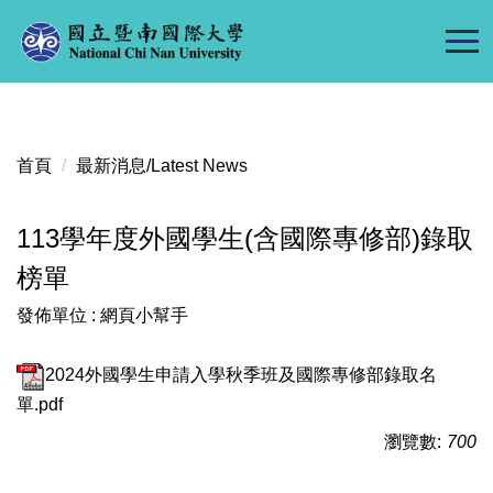
跳
到
主
要
內
容
首頁
最新消息/Latest News
區
113學年度外國學生(含國際專修部)錄取
榜單
發佈單位 :
網頁小幫手
2024外國學生申請入學秋季班及國際專修部錄取名
單.pdf
瀏覽數:
700