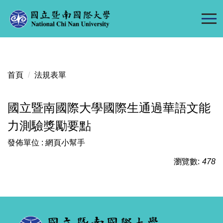
跳
到
主
要
內
容
首頁
法規表單
區
國立暨南國際大學國際生通過華語文能
力測驗獎勵要點
發佈單位 :
網頁小幫手
瀏覽數:
478