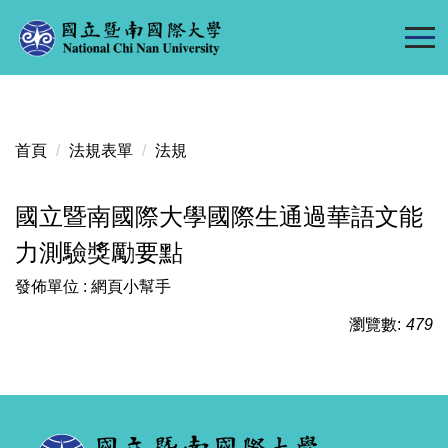
跳
到
主
要
內
容
首頁
法規表單
法規
區
國立暨南國際大學國際生通過華語文能
力測驗獎勵要點
發佈單位 :
網頁小幫手
瀏覽數:
479