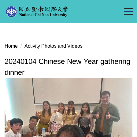
Jump
to
the
main
content
block
Home
Activity Photos and Videos
20240104 Chinese New Year gathering
dinner