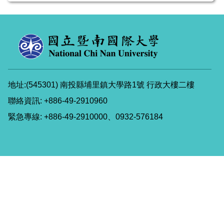
地址:(545301) 南投縣埔里鎮大學路1號 行政大樓二樓
聯絡資訊: +886-49-2910960
緊急專線: +886-49-2910000、0932-576184