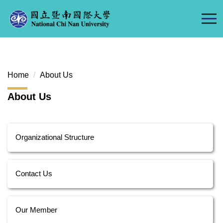
Jump
to
the
main
content
block
Home
About Us
About Us
Organizational Structure
Contact Us
Our Member